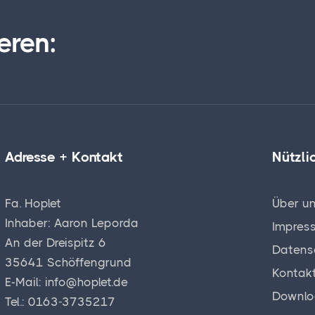
eren:
Adresse + Kontakt
Nützli
Fa. Hoplet
Über u
Inhaber: Aaron Leporda
Impres
An der Dreispitz 6
Datens
35641 Schöffengrund
Kontak
E-Mail: info@hoplet.de
Downlo
Tel.: 0163-3735217